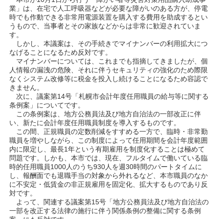
業」は、在宅で人工呼吸器などが必要な障がいのある方が、停電
時でも作動できる非常用電源装置を購入する費用を助成するとい
うもので、当事者とその家族などからは非常に歓迎されていま
す。
しかし、本議案は、その手続きでマイナンバーの利用拡大につ
なげることになるため反対です。
マイナンバーについては、これまでも指摘してきましたが、個
人情報の漏洩の危険、それに伴うセキュリティの強化のため際限
なくシステム改修等に税金を投入し続けることになるため容認で
きません。
次に、議案第14号「札幌市会計年度任用職員の給与等に関する
条例案」についてです。
この条例案は、地方公務員法及び地方自治法の一部改正に伴
い、新たに会計年度任用職員制度を導入するものです。
この間、正規職員の定数削減をすすめる一方で、臨時・非常勤
職員を増やしながら、この制度によって任用期間を会計年度範囲
内に限定し、最長1年という有期雇用を制度化することは極めて
問題です。しかも、本市では、現在、フルタイムで働いている臨
時的任用職員1000人のうち930人を週30時間のパートタイムに
し、報酬面でも退職手当の対象から外れるなど、本市職員のなか
に不安定・低賃金の非正規雇用を固定化、拡大するものであり反
対です。
よって、関連する議案第15号「地方公務員法及び地方自治法の
一部を改正する法律の施行に伴う関係条例の整備に関する条例