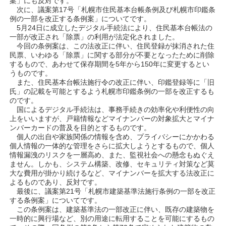
案」にも反対です。
次に、議案第17号「札幌市住民基本台帳条例及び札幌市印鑑条
例の一部を改正する条例案」についてです。
5月24日に成立したデジタル手続法により、住民基本台帳法の
一部が改正され「除票」の利用が法定化されました。
今回の条例案は、この法改正に伴い、住民登録が抹消された住
民票、いわゆる「除票」に関する部分が不要となったために削除
するもので、あわせて保存期間を5年から150年に変更するとい
うものです。
また、住民基本台帳法施行令の改正に伴い、印鑑登録等に「旧
氏」の記載を可能とするよう札幌市印鑑条例の一部を改正するも
のです。
国によるデジタル手続法は、事務手続きの効率化や利便性の向
上をいいますが、戸籍情報などマイナンバーの対象拡大とマイナ
ンバーカードの普及を目的とするものです。
個人の出自や家族関係の情報を含め、プライバシーにかかわる
個人情報の一体的な管理をさらに拡大しようとするもので、個人
情報漏洩のリスクを一層高め、また、監視社会への懸念もぬぐえ
ません。しかも、システム構築、改修、セキュリティ対策など莫
大な費用が掛かり続けるなど、マイナンバーを拡大する法改正に
よるものであり、反対です。
最後に、議案第21号「札幌市建築基準法施行条例の一部を改正
する条例案」についてです。
この条例案は、建築基準法の一部改正に伴い、既存の建築物を
一時的に興行場など、別の用途に転用することを可能にするもの