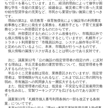
ちで日々を暮らしています。また、経済的理由によって修学が困
難な学生・生徒の支援など、繰越金は、被災者に寄り添った支援
や給付型奨学金の充実など、市民から要望が強い施策に使うべき
です。
理由の第2は、幼児教育・保育無償化により施設等の利用費支
給事務など新たに発生する業務を、札幌市子ども・子育て支援事
務センターへ外部委託するものだからです。
今回、外部委託するためにシステム改修を行い、市職員以外で
も個人情報を扱うことを可能にするとしていますが、札幌市イン
トラネット利用要領で「市職員以外は、システム操作等が不可」
と定められているように、本来、市職員が行うべきものです。
個人情報の漏洩リスクが高まることは明らかであり反対です。
次に、議案第12号「公の施設の指定管理者の指定の件」に反対
する理由は、羊丘児童会館の運営管理について、指定管理者を導
入するものだからです。
羊丘小ミニ児童会館は現在、業務委託されていますが、指定管
理者は、管理権限が与えられるなど、これまで以上に市の関与を
弱め、市有施設への民間参入を一層拡大するものです。
また、指定管理者の拡大は、低賃金・不安定な非正規雇用労働
者を生み出し、官製ワーキングプアを広げるものであり反対で
す。
議案第13号「札幌市個人番号利用条例の一部を改正する条例
案」についてです。
本市が10月1日から行う「障がい者等災害対策用品購入助成事