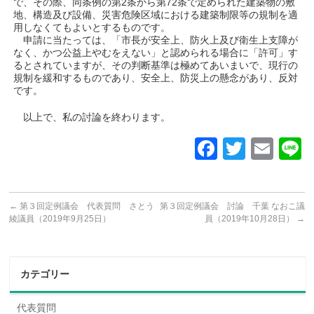
で、その際、同条例の第2条から第72条で定められた建築物の敷
地、構造及び設備、災害危険区域における建築制限等の規制を適
用しなくてもよいとするものです。
申請に当たっては、「市長が安全上、防火上及び衛生上支障が
なく、かつ公益上やむをえない」と認められる場合に「許可」す
るとされていますが、その判断基準は極めてあいまいで、現行の
規制を緩和するものであり、安全上、防災上の懸念があり、反対
です。
以上で、私の討論を終わります。
Faceboo
Twitter
Ema
L
←
第３回定例議会 代表質問 さとう
第３回定例議会 討論 千葉 なおこ議
綾議員（2019年9月25日）
員（2019年10月28日）
→
カテゴリー
代表質問