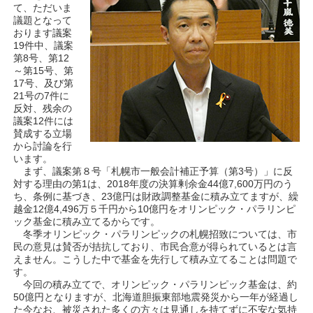
て、ただいま
議題となって
おります議案
19件中、議案
第8号、第12
～第15号、第
17号、及び第
21号の7件に
反対、残余の
議案12件には
賛成する立場
から討論を行
います。
まず、議案第８号「札幌市一般会計補正予算（第3号）」に反
対する理由の第1は、2018年度の決算剰余金44億7,600万円のう
ち、条例に基づき、23億円は財政調整基金に積み立てますが、繰
越金12億4,496万５千円から10億円をオリンピック・パラリンピ
ック基金に積み立てるからです。
冬季オリンピック・パラリンピックの札幌招致については、市
民の意見は賛否が拮抗しており、市民合意が得られているとは言
えません。こうした中で基金を先行して積み立てることは問題で
す。
今回の積み立てで、オリンピック・パラリンピック基金は、約
50億円となりますが、北海道胆振東部地震発災から一年が経過し
た今なお、被災された多くの方々は見通しを持てずに不安な気持